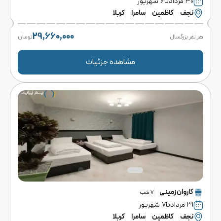
۳۰ مرداد
تا
۶ شهریور
نجف
کاظمین
سامرا
کربلا
29,660,000
هر نفر بزرگسال
تومان
مشاهده جزئیات
کاروان
زمینی
7
شب
۳۱ مرداد
تا
۷ شهریور
نجف
کاظمین
سامرا
کربلا