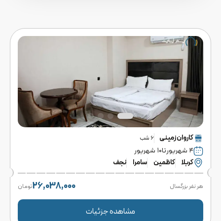
کاروان
زمینی
6
شب
۴ شهریور
تا
۱۰ شهریور
کربلا
کاظمین
سامرا
نجف
26,038,000
هر نفر بزرگسال
تومان
مشاهده جزئیات