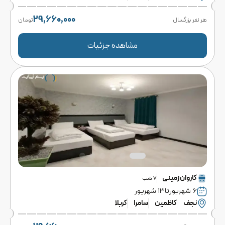
29,660,000
هر نفر بزرگسال
تومان
مشاهده جزئیات
کاروان
زمینی
7
شب
۶ شهریور
تا
۱۳ شهریور
نجف
کاظمین
سامرا
کربلا