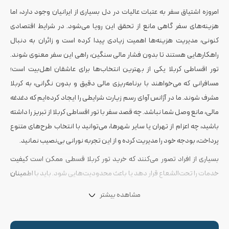
امروزه اشتیاق سفر به عتبات عالیات در دل بسیاری از ایرانیان وجود دارد، اما
هزینه‌های سفر گاهی مانع از تحقق این رویا می‌شود. در شرایط اقتصادی
کنونی، مدیریت هزینه‌ها اهمیت زیادی پیدا کرده است و زائران به دنبال
راهکارهایی هستند تا بدون فشار مالی سنگین، راهی این سفر معنوی شوند.
تور اقساطی کربلا یکی از بهترین انتخاب‌ها برای عاشقان اهل‌بیت است؛
مسافرانی که می‌خواهند با برنامه‌ریزی مالی دقیق و بدون نگرانی، به کربلا
مشرف شوند. ما در آژانس آوای رسم زیارت شرایطی را ایجاد کرده‌ایم که دغدغه
مالی، مانع وصل شما نباشد. چه قصد سفر با تور اقساطی کربلا از تبریز را داشته
باشید، چه اعزام از تهران یا سایر شهرها، می‌توانید با انتخاب طرح‌های متنوع
پرداخت، بودجه خود را مدیریت کرده و از این تجربه نورانی بی‌نصیب نمانید.
بسیاری از افراد تصور می‌کنند که خرید تور کربلا قسطی ممکن است کیفیت
خدمات را تحت‌الشعاع قرار دهد یا باعث محدودیت‌هایی شود. باید با اطمینان
بگوییم که در مجموعه رسم زیارت هیچ تفاوتی میان خدمات ارائه‌شده به
مشاهده بیشتر
مسافران نقدی و اقساطی وجود ندارد. تمام تلاش رسم زیارت بر این است که با
رزرو
تور کربلا
و ارائه بالاترین سطح خدمات در اسکان، تغذیه و حمل‌ونقل،