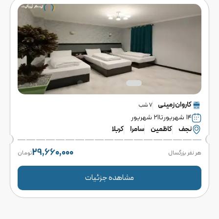
کاروان
زمینی
7
شب
۱۴ شهریور
تا
۲۱ شهریور
نجف
کاظمین
سامرا
کربلا
29,660,000
هر نفر بزرگسال
تومان
مشاهده جزئیات