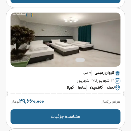
کاروان
زمینی
7
شب
۱۳ شهریور
تا
۲۰ شهریور
نجف
کاظمین
سامرا
کربلا
29,660,000
هر نفر بزرگسال
تومان
مشاهده جزئیات