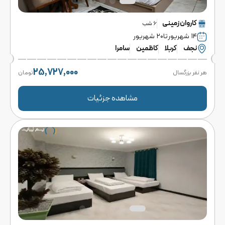
کاروان
زمینی
6
شب
۱۴ شهریور
تا
۲۰ شهریور
نجف
کربلا
کاظمین
سامرا
25,727,000
هر نفر بزرگسال
تومان
مشاهده جزئیات