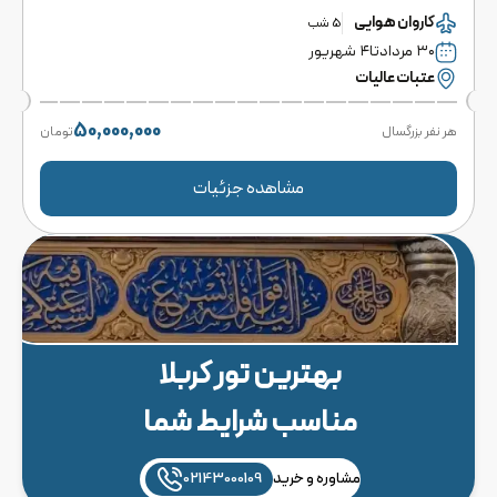
کاروان
هوایی
5
شب
۳۰ مرداد
تا
۴ شهریور
عتبات عالیات
50,000,000
هر نفر بزرگسال
تومان
مشاهده جزئیات
بهترین تور کربلا
مناسب شرایط شما
مشاوره و خرید
02143000109