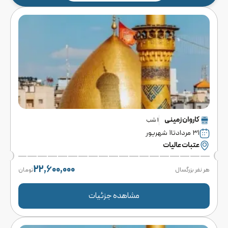
کاروان
زمینی
1
شب
۳۱ مرداد
تا
۱ شهریور
عتبات عالیات
22,600,000
هر نفر بزرگسال
تومان
مشاهده جزئیات