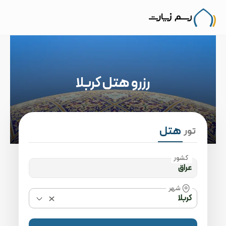
رزرو هتل کربلا
هتل
تور
کشور
شهر