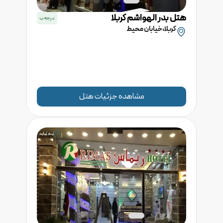
هتل
بدر الهواشم
کربلا
درجه
ب
کربلا،خیابان محیط
مشاهده جزئیات هتل