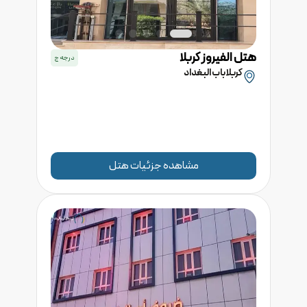
هتل
الفیروز
کربلا
درجه
ج
کربلا باب البغداد
مشاهده جزئیات هتل