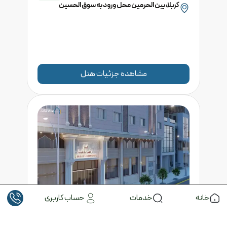
کربلا،بین الحرمین محل ورود به سوق الحسین
مشاهده جزئیات هتل
خانه
خدمات
حساب کاربری
هتل
قصر الکاظمیه
کربلا
درجه
الف ویژه
کربلا، خیابان محیط