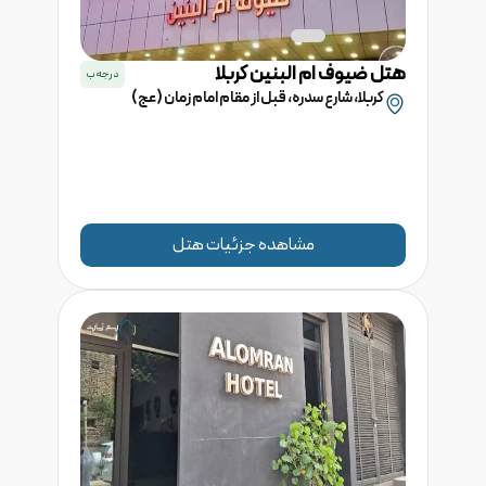
هتل
ضیوف ام البنین
کربلا
درجه
ب
کربلا، شارع سدره، قبل از مقام امام زمان (عج)
مشاهده جزئیات هتل