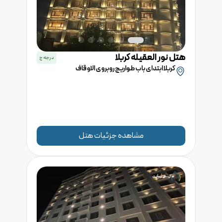
هتل
نور العقیله
کربلا
درجه
ج
کربلا ابتدای باب طواريج روبروی الاوقاف
مشاهده جزئیات هتل