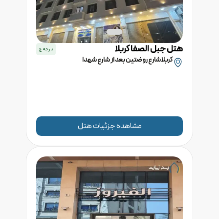
هتل
جبل الصفا
کربلا
درجه
ج
کربلا شارع روضتين بعد از شارع شهدا
مشاهده جزئیات هتل