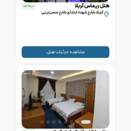
هتل
ریماس
کربلا
درجه
الف
کربلا، شارع شهدا، ابتدای شارع حسن زینی
مشاهده جزئیات هتل