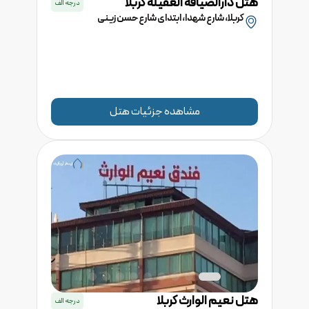
هتل
دارالضیافه العقیله
کربلا
درجه
الف
کربلا، شارع شهدا، ابتدای شارع حسن زینی
مشاهده جزئیات هتل
هتل
نعیم الوارث
کربلا
درجه
الف