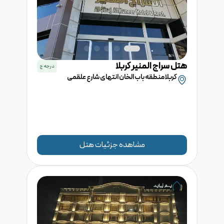
هتل
سراج المنیر
کربلا
درجه
ج
کربلا منطقه باب الخان انتهای شارع علقمی
مشاهده جزئیات هتل