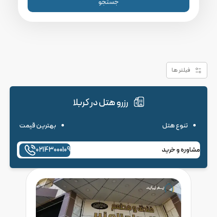
جستجو
فیلتر ها
رزرو هتل در کربلا
تنوع هتل
بهترین قیمت
مشاوره و خرید
02143000109