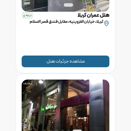
هتل
عمران
کربلا
درجه
ج
کربلا ، خیابان القزوینیه، مقابل فندق قصر الاسلام
مشاهده جزئیات هتل