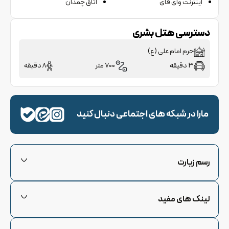
اینترنت وای فای
اتاق چمدان
دسترسی هتل
بشری
حرم امام علی (ع)
3 دقیقه
700 متر
8 دقیقه
مارا در شبکه های اجتماعی دنبال کنید
رسم زیارت
مجله گردشگری
لینک های مفید
تماس با ما
قوانین و مقررات