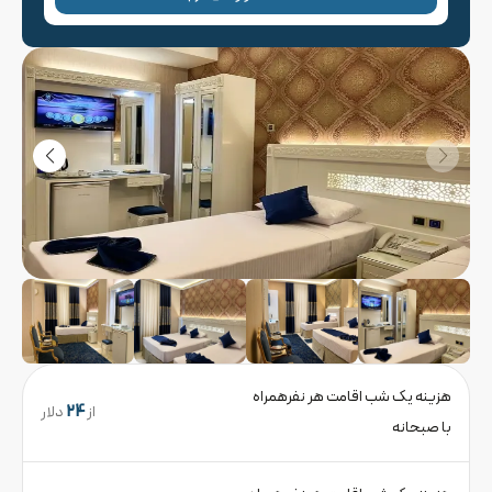
هزینه یک شب اقامت هر نفرهمراه
از
24
دلار
با صبحانه