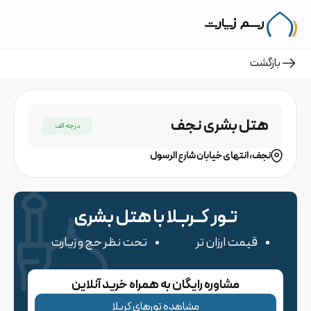
بازگشت
هتل بشری نجف
درجه الف
نجف، انتهای خیابان شارع الرسول
تـور کــربـلا با هتل
بشری
قیمت ارزان تر
تحت نظر حج و زیارت
مشاوره رایگان به همراه خرید آنلاین
مشاهده تورهای کربلا