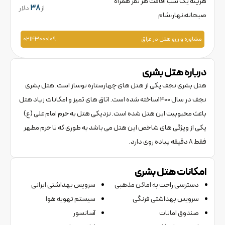
هزینه یک شب اقامت هر نفر همراه
از
38
دلار
صبحانه،نهار،شام
مشاوره و رزرو هتل در عراق
۰۲۱۴۳۰۰۰۱۰۹
درباره هتل
بشری
هتل بشری نجف یکی از هتل های چهارستاره نوساز است. هتل بشری
نجف در سال 1400ساخته شده است. اتاق های تمیز و امکانات زیاد هتل
باعث محبوبیت این هتل شده است. نزدیکی هتل به حرم امام علی (ع)
یکی از ویژگی های شاخص این هتل می باشد به طوری که تا حرم مطهر
فقط 8 دقیقه پیاده روی دارد.
امکانات هتل
بشری
دسترسی راحت به اماکن مذهبی
سرویس بهداشتی ایرانی
سرویس بهداشتی فرنگی
سیستم تهویه هوا
صندوق امانات
آسانسور